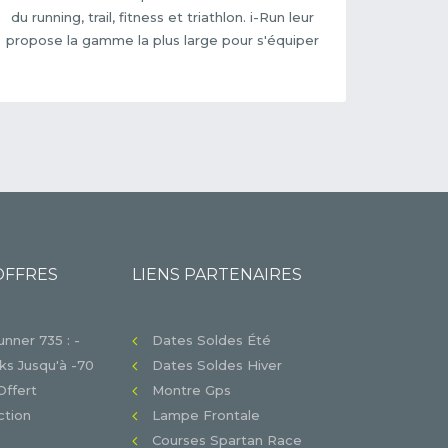
du running, trail, fitness et triathlon. i-Run leur
propose la gamme la plus large pour s'équiper
OFFRES
LIENS PARTENAIRES
nner 735 : -
Dates Soldes Été
s Jusqu'à -70
Dates Soldes Hiver
Offert
Montre Gps
tion
Lampe Frontale
Courses Spartan Race