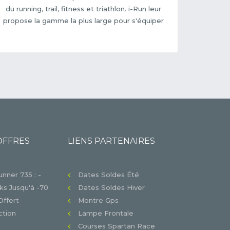
du running, trail, fitness et triathlon. i-Run leur
propose la gamme la plus large pour s'équiper
OFFRES
LIENS PARTENAIRES
nner 735 : -
Dates Soldes Été
s Jusqu'à -70
Dates Soldes Hiver
Offert
Montre Gps
tion
Lampe Frontale
Courses Spartan Race