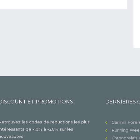
DISCOUNT ET PROMOTIONS
DERNIÈRES 
Retrouvez les codes de reductions les plus
Garmin Foreru
intéressants de -10% à -20% sur les
Running Week
nouveautés
Chronorelais 