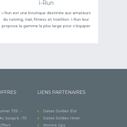
i-Run
i-Run est une boutique destinée aux amateurs
du running, trail, fitness et triathlon. i-Run leur
propose la gamme la plus large pour s'équiper
OFFRES
LIENS PARTENAIRES
nner 735 : -
Dates Soldes Été
s Jusqu'à -70
Dates Soldes Hiver
Offert
Montre Gps