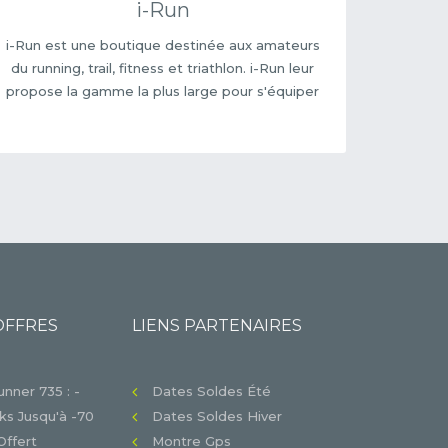
i-Run
i-Run est une boutique destinée aux amateurs
du running, trail, fitness et triathlon. i-Run leur
propose la gamme la plus large pour s'équiper
OFFRES
LIENS PARTENAIRES
nner 735 : -
Dates Soldes Été
s Jusqu'à -70
Dates Soldes Hiver
Offert
Montre Gps