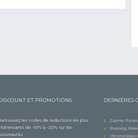
DISCOUNT ET PROMOTIONS
DERNIÈRES 
Retrouvez les codes de reductions les plus
Garmin Foreru
intéressants de -10% à -20% sur les
Running Week
nouveautés
Chronorelais 