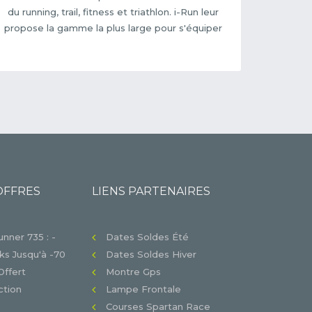
du running, trail, fitness et triathlon. i-Run leur
propose la gamme la plus large pour s'équiper
OFFRES
LIENS PARTENAIRES
nner 735 : -
Dates Soldes Été
s Jusqu'à -70
Dates Soldes Hiver
Offert
Montre Gps
tion
Lampe Frontale
Courses Spartan Race