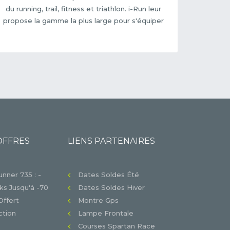
du running, trail, fitness et triathlon. i-Run leur
propose la gamme la plus large pour s'équiper
OFFRES
LIENS PARTENAIRES
nner 735 : -
Dates Soldes Été
s Jusqu'à -70
Dates Soldes Hiver
Offert
Montre Gps
tion
Lampe Frontale
Courses Spartan Race