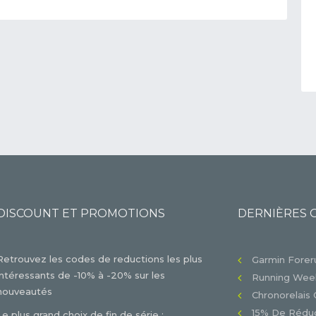
DISCOUNT ET PROMOTIONS
DERNIÈRES 
Retrouvez les codes de reductions les plus
Garmin Foreru
intéressants de -10% à -20% sur les
Running Week
nouveautés
Chronorelais 
15% De Réduc
Le plus grand choix de fin de série :