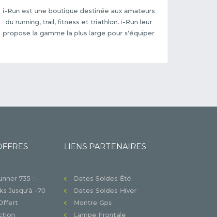
i-Run est une boutique destinée aux amateurs
du running, trail, fitness et triathlon. i-Run leur
propose la gamme la plus large pour s'équiper
OFFRES
LIENS PARTENAIRES
nner 735 : -
Dates Soldes Été
s Jusqu'à -70
Dates Soldes Hiver
Offert
Montre Gps
tion
Lampe Frontale