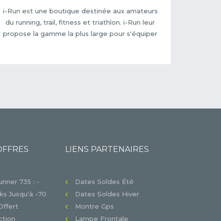
i-Run est une boutique destinée aux amateurs
du running, trail, fitness et triathlon. i-Run leur
propose la gamme la plus large pour s'équiper
OFFRES
LIENS PARTENAIRES
nner 735 : -
Dates Soldes Été
s Jusqu'à -70
Dates Soldes Hiver
Offert
Montre Gps
tion
Lampe Frontale