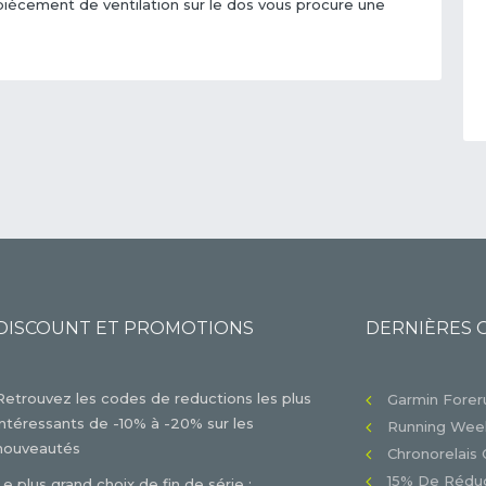
piècement de ventilation sur le dos vous procure une
DISCOUNT ET PROMOTIONS
DERNIÈRES 
Retrouvez les codes de reductions les plus
Garmin Foreru
intéressants de -10% à -20% sur les
Running Week
nouveautés
Chronorelais 
15% De Réduc
Le plus grand choix de fin de série :